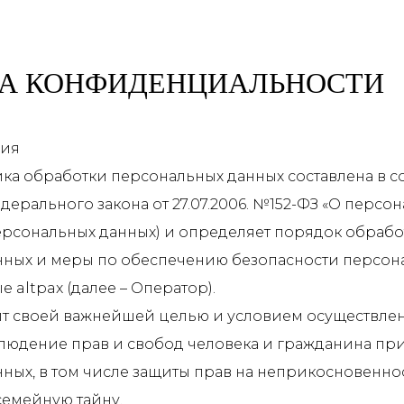
А КОНФИДЕНЦИАЛЬНОСТИ
ния
ка обработки персональных данных составлена в со
ерального закона от 27.07.2006. №152-ФЗ «О персо
 персональных данных) и определяет порядок обраб
ных и меры по обеспечению безопасности персон
altpax (далее – Оператор).
авит своей важнейшей целью и условием осуществле
людение прав и свобод человека и гражданина при
ных, в том числе защиты прав на неприкосновенно
семейную тайну.