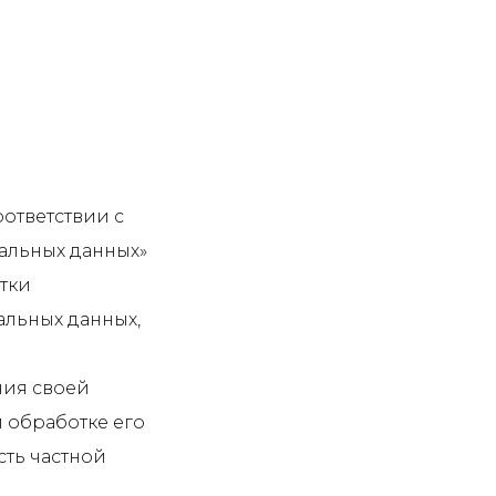
ответствии с
нальных данных»
отки
альных данных,
ния своей
 обработке его
сть частной