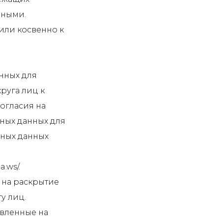
нными.
или косвенно к
нных для
руга лиц к
огласия на
ных данных для
ьных данных
.ws/.
 на раскрытие
у лиц.
авленные на