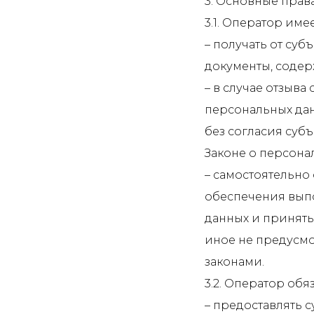
3. Основные прав
3.1. Оператор име
– получать от су
документы, соде
– в случае отзыв
персональных да
без согласия суб
Законе о персона
– самостоятельно
обеспечения вып
данных и приняты
иное не предусм
законами.
3.2. Оператор обяз
– предоставлять 