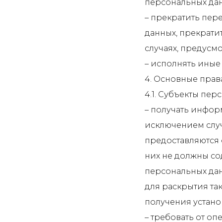
персональных дан
– прекратить пер
данных, прекрати
случаях, предусм
– исполнять иные
4. Основные прав
4.1. Субъекты пе
– получать инфор
исключением слу
предоставляются 
них не должны со
персональных дан
для раскрытия та
получения устано
– требовать от о