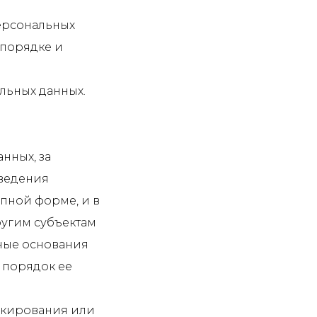
персональных
 порядке и
льных данных.
нных, за
ведения
пной форме, и в
ругим субъектам
нные основания
 порядок ее
локирования или