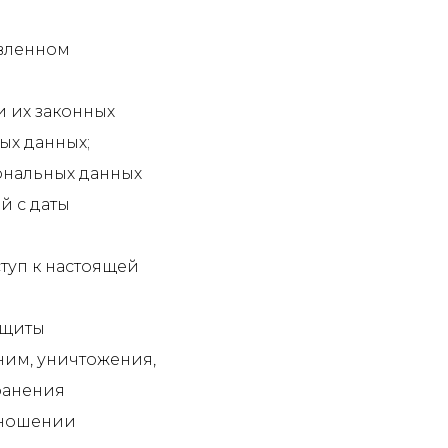
овленном
и их законных
ых данных;
ональных данных
й с даты
туп к настоящей
ащиты
ним, уничтожения,
ранения
тношении