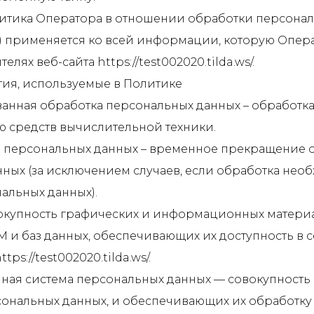
олитика Оператора в отношении обработки персона
а) применяется ко всей информации, которую Опер
елях веб-сайта https://test002020.tilda.ws/.
тия, используемые в Политике
ованная обработка персональных данных – обработк
 средств вычислительной техники.
е персональных данных – временное прекращение 
ных (за исключением случаев, если обработка нео
альных данных).
совокупность графических и информационных материа
 и баз данных, обеспечивающих их доступность в с
tps://test002020.tilda.ws/.
ная система персональных данных — совокупность
сональных данных, и обеспечивающих их обработку