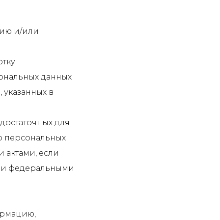
цию и/или
отку
ональных данных
 указанных в
 достаточных для
о персональных
 актами, если
ими федеральными
ормацию,