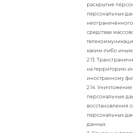
раскрытие персо
персональных да
неограниченного 
средствах массо
телекоммуникаци
каким-либо иным
2.13. Трансграни
на территорию ин
иностранному фи
2.14. Уничтожение
персональные да
восстановления 
персональных дан
данных.