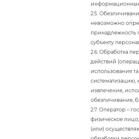
информационных т
2.5. Обезличиван
невозможно опре
принадлежность 
субъекту персона
2.6. Обработка п
действий (операц
использования та
систематизацию, 
извлечение, испо
обезличивание, б
2.7. Оператор – 
физическое лицо,
(или) осуществля
обработки персон