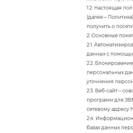
1.2. Настоящая п
(далее – Политик
получить о посетит
2. Основные поня
2.1. Автоматизир
данных с помощью
2.2. Блокировани
персональных дан
уточнения персон
2.3. Веб-сайт – 
программ для ЭВМ
сетевому адресу ht
2.4. Информацион
базах данных пер