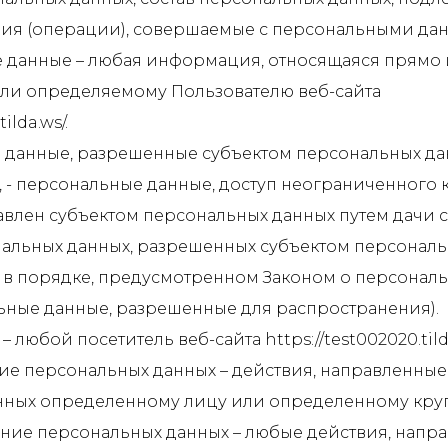
вия (операции), совершаемые с персональными да
е данные – любая информация, относящаяся прямо 
ли определяемому Пользователю веб-сайта
ilda.ws/.
е данные, разрешенные субъектом персональных да
 - персональные данные, доступ неограниченного к
влен субъектом персональных данных путем дачи с
альных данных, разрешенных субъектом персональ
 в порядке, предусмотренном Законом о персонал
льные данные, разрешенные для распространения).
 – любой посетитель веб-сайта https://test002020.tilda
ение персональных данных – действия, направленные
нных определенному лицу или определенному круг
нение персональных данных – любые действия, напр