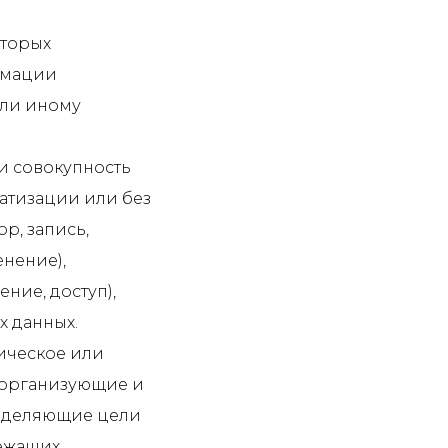
оторых
рмации
или иному
ли совокупность
атизации или без
р, запись,
енение),
ние, доступ),
х данных.
дическое или
 организующие и
ределяющие цели
лежащих