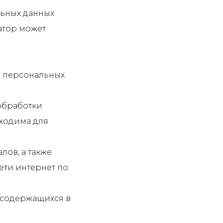
льных данных
атор может
а персональных
обработки
бходима для
лов, а также
ети интернет по
 содержащихся в