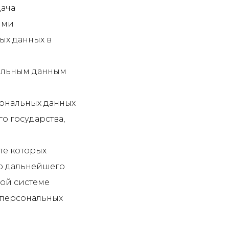
дача
ыми
ых данных в
нальным данным
сональных данных
о государства,
те которых
ю дальнейшего
ой системе
 персональных